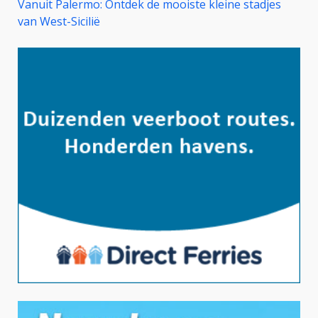
Vanuit Palermo: Ontdek de mooiste kleine stadjes
van West-Sicilië