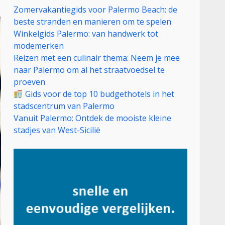
Zomervakantiegids voor Palermo Beach: de
beste stranden en manieren om te spelen
Winkelgids Palermo: van handwerk tot
modemerken
Reizen met een culinair thema: Neem je mee
naar Palermo om al het straatvoedsel te
proeven
Gids voor de top 10 budgethotels in het
stadscentrum van Palermo
Vanuit Palermo: Ontdek de mooiste kleine
stadjes van West-Sicilië