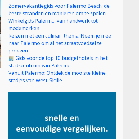
Zomervakantiegids voor Palermo Beach: de
beste stranden en manieren om te spelen
Winkelgids Palermo: van handwerk tot
modemerken
Reizen met een culinair thema: Neem je mee
naar Palermo om al het straatvoedsel te
proeven
Gids voor de top 10 budgethotels in het
stadscentrum van Palermo
Vanuit Palermo: Ontdek de mooiste kleine
stadjes van West-Sicilië