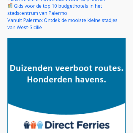
Gids voor de top 10 budgethotels in het
stadscentrum van Palermo
Vanuit Palermo: Ontdek de mooiste kleine stadjes
van West-Sicilië