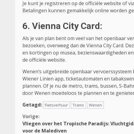
Je kunt je registreren op de officiële website of v
Betalingen kunnen gemakkelijk online worden ge
6. Vienna City Card:
Als je van plan bent om veel van het openbaar ver
bezoeken, overweeg dan de Vienna City Card. Dez
en kortingen op musea, bezienswaardigheden en r
de officiële website.
Wenen’s uitgebreide openbaar vervoerssysteem b
Wiener Linien app, ticketautomaten en tabakswink
plannen. Of je nu de metro, trams, bussen, S-Bahn o
door Wenen moeiteloos te plannen en te genieten v
Getagd:
Fietsverhuur
Trams
Wenen
Continue
Vorige:
Vliegen over het Tropische Paradijs: Vluchtgid
Reading
voor de Malediven