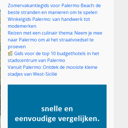
Zomervakantiegids voor Palermo Beach: de
beste stranden en manieren om te spelen
Winkelgids Palermo: van handwerk tot
modemerken
Reizen met een culinair thema: Neem je mee
naar Palermo om al het straatvoedsel te
proeven
Gids voor de top 10 budgethotels in het
stadscentrum van Palermo
Vanuit Palermo: Ontdek de mooiste kleine
stadjes van West-Sicilië