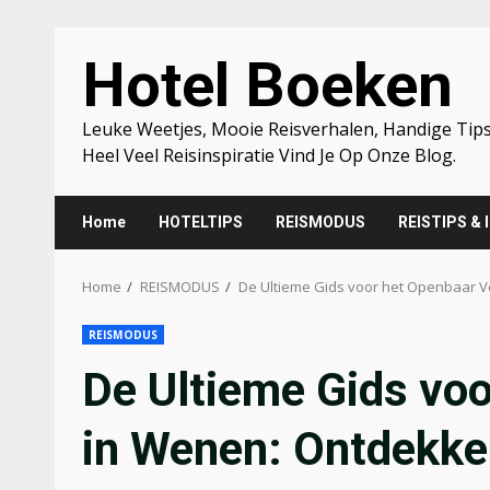
Skip
Hotel Boeken
to
content
Leuke Weetjes, Mooie Reisverhalen, Handige Tips
Heel Veel Reisinspiratie Vind Je Op Onze Blog.
Home
HOTELTIPS
REISMODUS
REISTIPS & 
Home
REISMODUS
De Ultieme Gids voor het Openbaar 
REISMODUS
De Ultieme Gids vo
in Wenen: Ontdekke