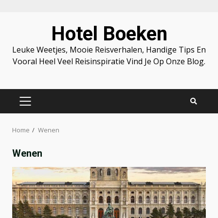
Skip
Hotel Boeken
to
content
Leuke Weetjes, Mooie Reisverhalen, Handige Tips En
Vooral Heel Veel Reisinspiratie Vind Je Op Onze Blog.
PRIMARY
MENU
Home
Wenen
Wenen