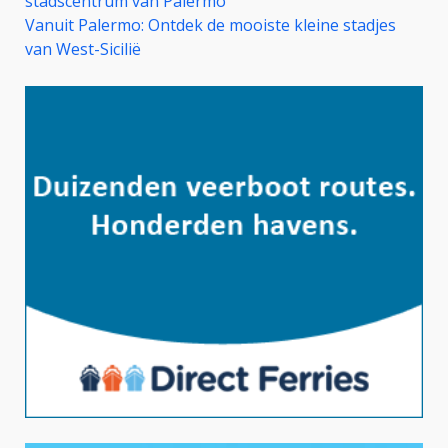
stadscentrum van Palermo
Vanuit Palermo: Ontdek de mooiste kleine stadjes
van West-Sicilië