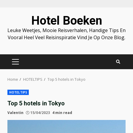
Skip
Hotel Boeken
to
content
Leuke Weetjes, Mooie Reisverhalen, Handige Tips En
Vooral Heel Veel Reisinspiratie Vind Je Op Onze Blog.
PRIMARY
MENU
Home
HOTELTIPS
Top 5 hotels in Tokyo
HOTELTIPS
Top 5 hotels in Tokyo
Valentin
15/04/2023
4 min read