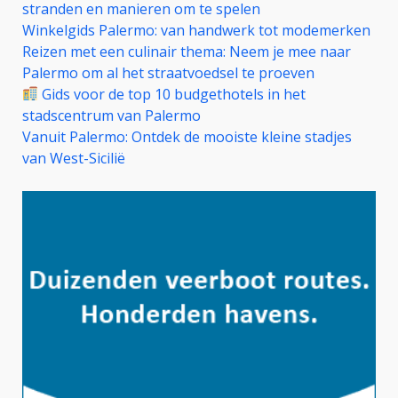
stranden en manieren om te spelen
Winkelgids Palermo: van handwerk tot modemerken
Reizen met een culinair thema: Neem je mee naar
Palermo om al het straatvoedsel te proeven
Gids voor de top 10 budgethotels in het
stadscentrum van Palermo
Vanuit Palermo: Ontdek de mooiste kleine stadjes
van West-Sicilië