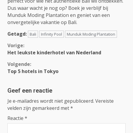
perfect voor wie het authentieke Bali wil ontdekken.
Dus waar wacht je nog op? Boek je verblijf bij
Munduk Moding Plantation en geniet van een
onvergetelijke vakantie op Bali.
Getagd:
Bali
Infinity Pool
Munduk Moding Plantation
Continue
Vorige:
Het leukste kinderhotel van Nederland
Reading
Volgende:
Top 5 hotels in Tokyo
Geef een reactie
Je e-mailadres wordt niet gepubliceerd.
Vereiste
velden zijn gemarkeerd met
*
Reactie
*