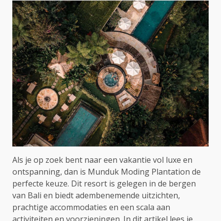
Als je op zoek bent naar een vakantie vol luxe en
ontspanning, dan is Munduk Moding Plantation de
perfecte keuze. Dit resort is gelegen in de bergen
van Bali en biedt adembenemende uitzichten,
prachtige accommodaties en een scala aan
activiteiten en voorzieningen. In dit artikel lees je