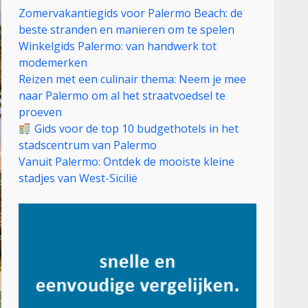
Zomervakantiegids voor Palermo Beach: de
beste stranden en manieren om te spelen
Winkelgids Palermo: van handwerk tot
modemerken
Reizen met een culinair thema: Neem je mee
naar Palermo om al het straatvoedsel te
proeven
Gids voor de top 10 budgethotels in het
stadscentrum van Palermo
Vanuit Palermo: Ontdek de mooiste kleine
stadjes van West-Sicilië