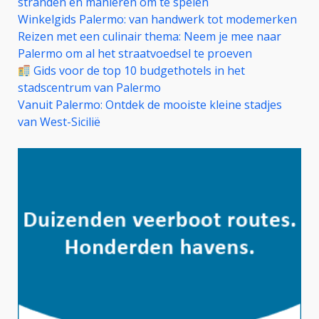
stranden en manieren om te spelen
Winkelgids Palermo: van handwerk tot modemerken
Reizen met een culinair thema: Neem je mee naar
Palermo om al het straatvoedsel te proeven
Gids voor de top 10 budgethotels in het
stadscentrum van Palermo
Vanuit Palermo: Ontdek de mooiste kleine stadjes
van West-Sicilië