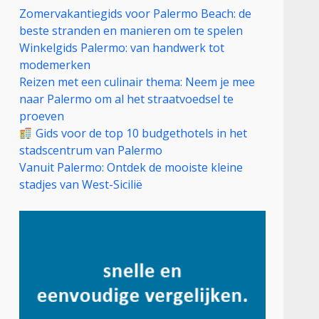
Zomervakantiegids voor Palermo Beach: de
beste stranden en manieren om te spelen
Winkelgids Palermo: van handwerk tot
modemerken
Reizen met een culinair thema: Neem je mee
naar Palermo om al het straatvoedsel te
proeven
Gids voor de top 10 budgethotels in het
stadscentrum van Palermo
Vanuit Palermo: Ontdek de mooiste kleine
stadjes van West-Sicilië