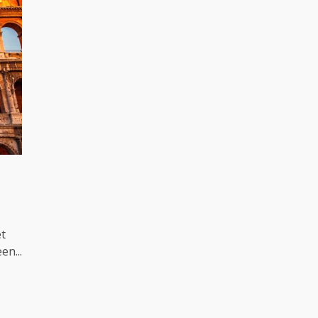
et
en...