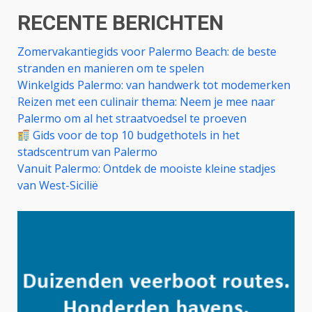
RECENTE BERICHTEN
Zomervakantiegids voor Palermo Beach: de beste
stranden en manieren om te spelen
Winkelgids Palermo: van handwerk tot modemerken
Reizen met een culinair thema: Neem je mee naar
Palermo om al het straatvoedsel te proeven
Gids voor de top 10 budgethotels in het
stadscentrum van Palermo
Vanuit Palermo: Ontdek de mooiste kleine stadjes
van West-Sicilië