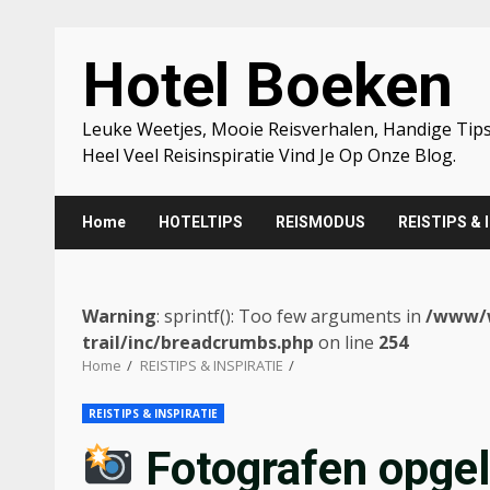
Skip
Hotel Boeken
to
content
Leuke Weetjes, Mooie Reisverhalen, Handige Tips
Heel Veel Reisinspiratie Vind Je Op Onze Blog.
Home
HOTELTIPS
REISMODUS
REISTIPS & 
Warning
: sprintf(): Too few arguments in
/www/w
trail/inc/breadcrumbs.php
on line
254
Home
REISTIPS & INSPIRATIE
REISTIPS & INSPIRATIE
Fotografen opgel