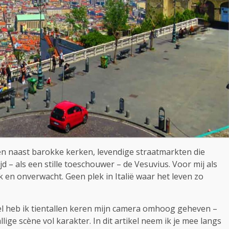
en naast barokke kerken, levendige straatmarkten die
jd – als een stille toeschouwer – de Vesuvius. Voor mij als
k en onverwacht. Geen plek in Italië waar het leven zo
rel heb ik tientallen keren mijn camera omhoog geheven –
lige scène vol karakter. In dit artikel neem ik je mee langs