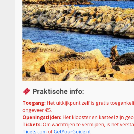
Praktische info:
Toegang:
Het uitkijkpunt zelf is gratis toegankel
ongeveer €5.
Openingstijden:
Het klooster en kasteel zijn geo
Tickets:
Om wachtrijen te vermijden, is het versta
Tiqets.com
of
GetYourGuide.nl
.