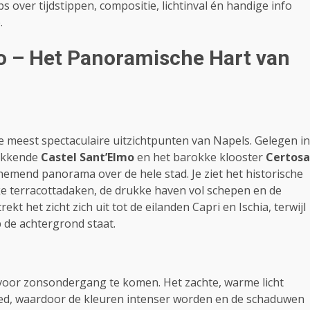
s over tijdstippen, compositie, lichtinval én handige info
.
o – Het Panoramische Hart van
e meest spectaculaire uitzichtpunten van Napels. Gelegen in
wekkende
Castel Sant’Elmo
en het barokke klooster
Certosa
enemend panorama over de hele stad. Je ziet het historische
eke terracottadaken, de drukke haven vol schepen en de
kt het zicht zich uit tot de eilanden Capri en Ischia, terwijl
 de achtergrond staat.
 voor zonsondergang te komen. Het zachte, warme licht
oed, waardoor de kleuren intenser worden en de schaduwen