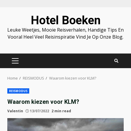
Skip
Hotel Boeken
to
content
Leuke Weetjes, Mooie Reisverhalen, Handige Tips En
Vooral Heel Veel Reisinspiratie Vind Je Op Onze Blog.
PRIMARY
MENU
Home
REISMODUS
Waarom kiezen voor KLM?
REISMODUS
Waarom kiezen voor KLM?
Valentin
13/07/2022
2 min read