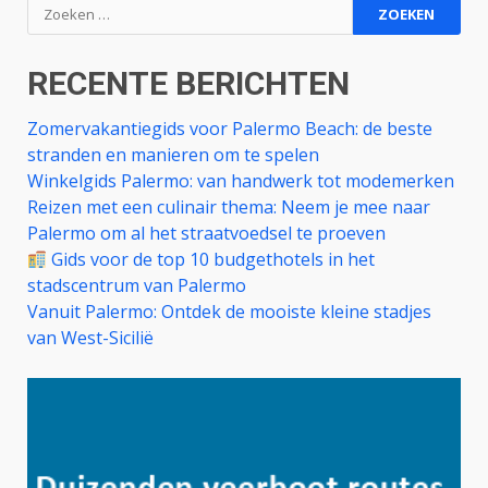
Zoeken
naar:
RECENTE BERICHTEN
Zomervakantiegids voor Palermo Beach: de beste
stranden en manieren om te spelen
Winkelgids Palermo: van handwerk tot modemerken
Reizen met een culinair thema: Neem je mee naar
Palermo om al het straatvoedsel te proeven
Gids voor de top 10 budgethotels in het
stadscentrum van Palermo
Vanuit Palermo: Ontdek de mooiste kleine stadjes
van West-Sicilië