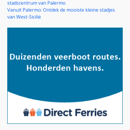
stadscentrum van Palermo
Vanuit Palermo: Ontdek de mooiste kleine stadjes
van West-Sicilië