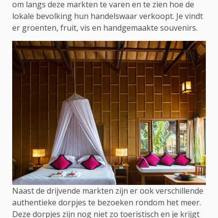
om langs deze markten te varen en te zien hoe de
lokale bevolking hun handelswaar verkoopt. Je vindt
er groenten, fruit, vis en handgemaakte souvenirs.
Naast de drijvende markten zijn er ook verschillende
authentieke dorpjes te bezoeken rondom het meer.
Deze dorpjes zijn nog niet zo toeristisch en je krijgt