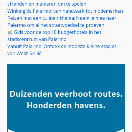
stranden en manieren om te spelen
Winkelgids Palermo: van handwerk tot modemerken
Reizen met een culinair thema: Neem je mee naar
Palermo om al het straatvoedsel te proeven
Gids voor de top 10 budgethotels in het
stadscentrum van Palermo
Vanuit Palermo: Ontdek de mooiste kleine stadjes
van West-Sicilië