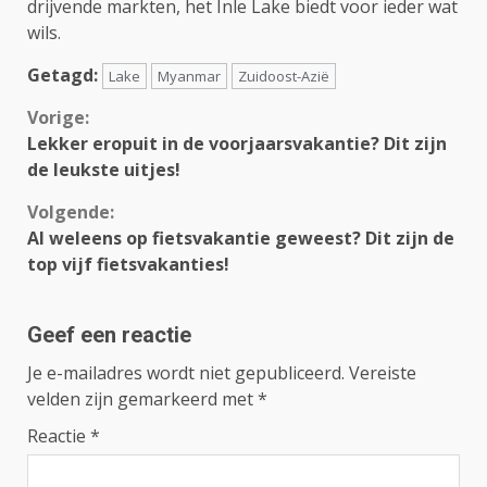
drijvende markten, het Inle Lake biedt voor ieder wat
wils.
Getagd:
Lake
Myanmar
Zuidoost-Azië
Continue
Vorige:
Lekker eropuit in de voorjaarsvakantie? Dit zijn
Reading
de leukste uitjes!
Volgende:
Al weleens op fietsvakantie geweest? Dit zijn de
top vijf fietsvakanties!
Geef een reactie
Je e-mailadres wordt niet gepubliceerd.
Vereiste
velden zijn gemarkeerd met
*
Reactie
*