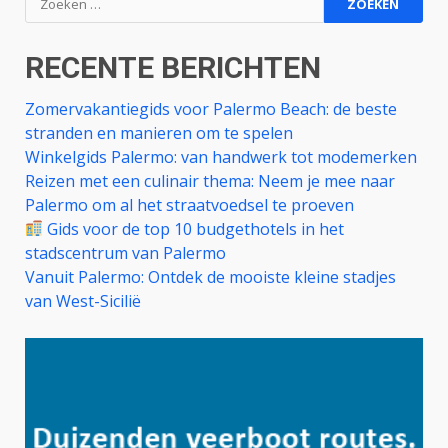
naar:
RECENTE BERICHTEN
Zomervakantiegids voor Palermo Beach: de beste
stranden en manieren om te spelen
Winkelgids Palermo: van handwerk tot modemerken
Reizen met een culinair thema: Neem je mee naar
Palermo om al het straatvoedsel te proeven
Gids voor de top 10 budgethotels in het
stadscentrum van Palermo
Vanuit Palermo: Ontdek de mooiste kleine stadjes
van West-Sicilië