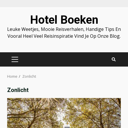
Skip
Hotel Boeken
to
content
Leuke Weetjes, Mooie Reisverhalen, Handige Tips En
Vooral Heel Veel Reisinspiratie Vind Je Op Onze Blog.
PRIMARY
MENU
Home
Zonlicht
Zonlicht