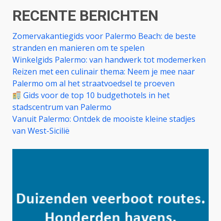
RECENTE BERICHTEN
Zomervakantiegids voor Palermo Beach: de beste
stranden en manieren om te spelen
Winkelgids Palermo: van handwerk tot modemerken
Reizen met een culinair thema: Neem je mee naar
Palermo om al het straatvoedsel te proeven
Gids voor de top 10 budgethotels in het
stadscentrum van Palermo
Vanuit Palermo: Ontdek de mooiste kleine stadjes
van West-Sicilië