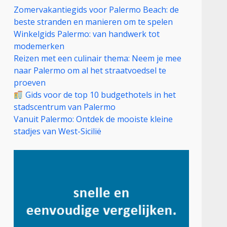
Zomervakantiegids voor Palermo Beach: de
beste stranden en manieren om te spelen
Winkelgids Palermo: van handwerk tot
modemerken
Reizen met een culinair thema: Neem je mee
naar Palermo om al het straatvoedsel te
proeven
Gids voor de top 10 budgethotels in het
stadscentrum van Palermo
Vanuit Palermo: Ontdek de mooiste kleine
stadjes van West-Sicilië