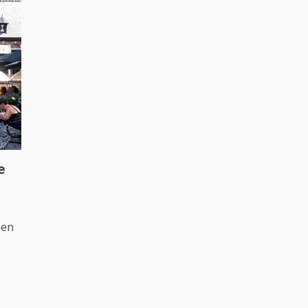
e
ien