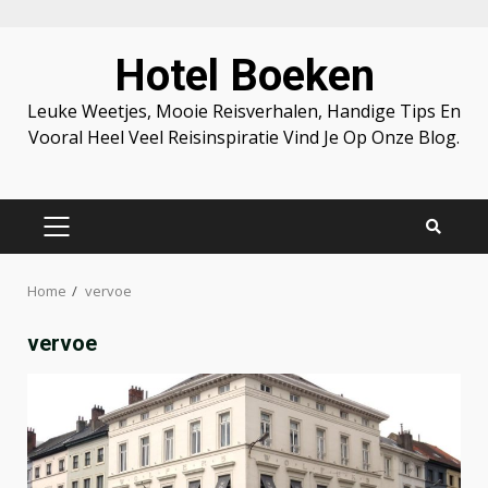
Skip
Hotel Boeken
to
content
Leuke Weetjes, Mooie Reisverhalen, Handige Tips En
Vooral Heel Veel Reisinspiratie Vind Je Op Onze Blog.
PRIMARY
MENU
Home
vervoe
vervoe