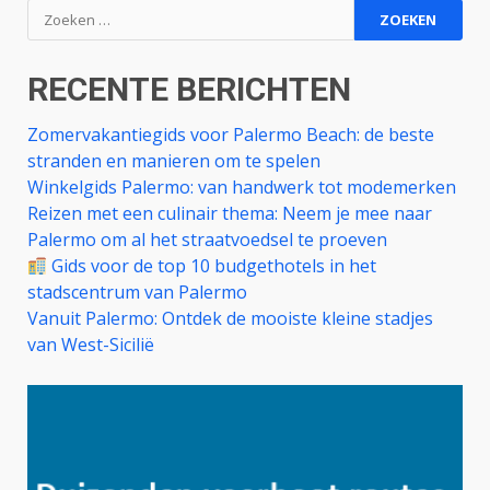
Zoeken
naar:
RECENTE BERICHTEN
Zomervakantiegids voor Palermo Beach: de beste
stranden en manieren om te spelen
Winkelgids Palermo: van handwerk tot modemerken
Reizen met een culinair thema: Neem je mee naar
Palermo om al het straatvoedsel te proeven
Gids voor de top 10 budgethotels in het
stadscentrum van Palermo
Vanuit Palermo: Ontdek de mooiste kleine stadjes
van West-Sicilië