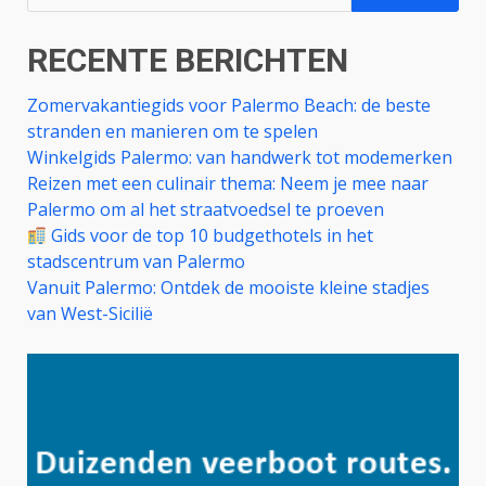
naar:
RECENTE BERICHTEN
Zomervakantiegids voor Palermo Beach: de beste
stranden en manieren om te spelen
Winkelgids Palermo: van handwerk tot modemerken
Reizen met een culinair thema: Neem je mee naar
Palermo om al het straatvoedsel te proeven
Gids voor de top 10 budgethotels in het
stadscentrum van Palermo
Vanuit Palermo: Ontdek de mooiste kleine stadjes
van West-Sicilië