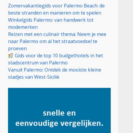
Zomervakantiegids voor Palermo Beach: de
beste stranden en manieren om te spelen
Winkelgids Palermo: van handwerk tot
modemerken
Reizen met een culinair thema: Neem je mee
naar Palermo om al het straatvoedsel te
proeven
Gids voor de top 10 budgethotels in het
stadscentrum van Palermo
Vanuit Palermo: Ontdek de mooiste kleine
stadjes van West-Sicilië