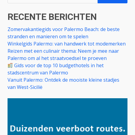
naar:
RECENTE BERICHTEN
Zomervakantiegids voor Palermo Beach: de beste
stranden en manieren om te spelen
Winkelgids Palermo: van handwerk tot modemerken
Reizen met een culinair thema: Neem je mee naar
Palermo om al het straatvoedsel te proeven
Gids voor de top 10 budgethotels in het
stadscentrum van Palermo
Vanuit Palermo: Ontdek de mooiste kleine stadjes
van West-Sicilië