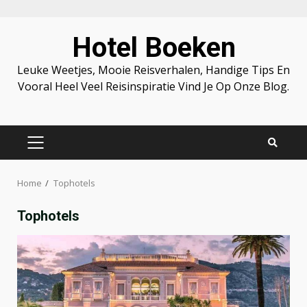
Skip
Hotel Boeken
to
content
Leuke Weetjes, Mooie Reisverhalen, Handige Tips En
Vooral Heel Veel Reisinspiratie Vind Je Op Onze Blog.
PRIMARY
MENU
Home
Tophotels
Tophotels