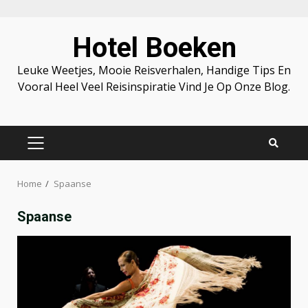
Skip
Hotel Boeken
to
content
Leuke Weetjes, Mooie Reisverhalen, Handige Tips En
Vooral Heel Veel Reisinspiratie Vind Je Op Onze Blog.
PRIMARY
MENU
Home
Spaanse
Spaanse