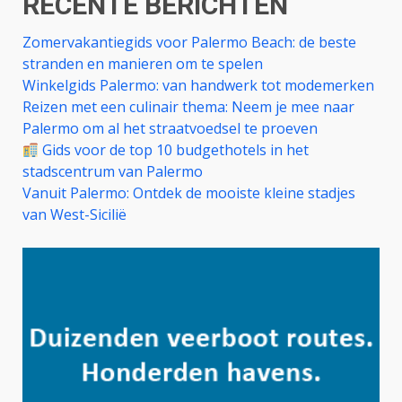
RECENTE BERICHTEN
Zomervakantiegids voor Palermo Beach: de beste
stranden en manieren om te spelen
Winkelgids Palermo: van handwerk tot modemerken
Reizen met een culinair thema: Neem je mee naar
Palermo om al het straatvoedsel te proeven
Gids voor de top 10 budgethotels in het
stadscentrum van Palermo
Vanuit Palermo: Ontdek de mooiste kleine stadjes
van West-Sicilië