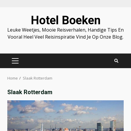
Skip
Hotel Boeken
to
content
Leuke Weetjes, Mooie Reisverhalen, Handige Tips En
Vooral Heel Veel Reisinspiratie Vind Je Op Onze Blog.
PRIMARY
MENU
Home
Slaak Rotterdam
Slaak Rotterdam