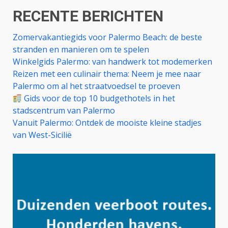
RECENTE BERICHTEN
Zomervakantiegids voor Palermo Beach: de beste
stranden en manieren om te spelen
Winkelgids Palermo: van handwerk tot modemerken
Reizen met een culinair thema: Neem je mee naar
Palermo om al het straatvoedsel te proeven
Gids voor de top 10 budgethotels in het
stadscentrum van Palermo
Vanuit Palermo: Ontdek de mooiste kleine stadjes
van West-Sicilië