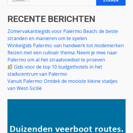
naar:
RECENTE BERICHTEN
Zomervakantiegids voor Palermo Beach: de beste
stranden en manieren om te spelen
Winkelgids Palermo: van handwerk tot modemerken
Reizen met een culinair thema: Neem je mee naar
Palermo om al het straatvoedsel te proeven
Gids voor de top 10 budgethotels in het
stadscentrum van Palermo
Vanuit Palermo: Ontdek de mooiste kleine stadjes
van West-Sicilië