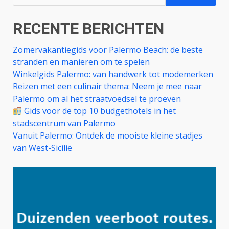
naar:
RECENTE BERICHTEN
Zomervakantiegids voor Palermo Beach: de beste
stranden en manieren om te spelen
Winkelgids Palermo: van handwerk tot modemerken
Reizen met een culinair thema: Neem je mee naar
Palermo om al het straatvoedsel te proeven
Gids voor de top 10 budgethotels in het
stadscentrum van Palermo
Vanuit Palermo: Ontdek de mooiste kleine stadjes
van West-Sicilië