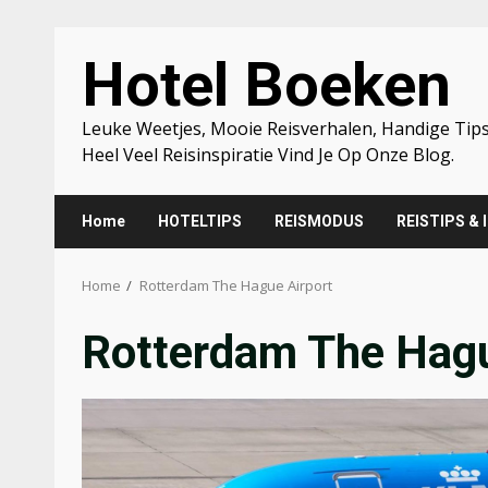
Skip
Hotel Boeken
to
content
Leuke Weetjes, Mooie Reisverhalen, Handige Tips
Heel Veel Reisinspiratie Vind Je Op Onze Blog.
Home
HOTELTIPS
REISMODUS
REISTIPS & 
Home
Rotterdam The Hague Airport
Rotterdam The Hagu