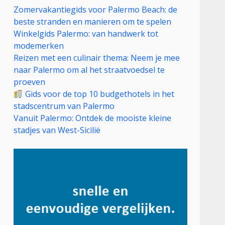
Zomervakantiegids voor Palermo Beach: de
beste stranden en manieren om te spelen
Winkelgids Palermo: van handwerk tot
modemerken
Reizen met een culinair thema: Neem je mee
naar Palermo om al het straatvoedsel te
proeven
Gids voor de top 10 budgethotels in het
stadscentrum van Palermo
Vanuit Palermo: Ontdek de mooiste kleine
stadjes van West-Sicilië