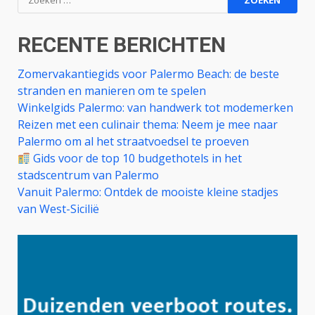
naar:
RECENTE BERICHTEN
Zomervakantiegids voor Palermo Beach: de beste
stranden en manieren om te spelen
Winkelgids Palermo: van handwerk tot modemerken
Reizen met een culinair thema: Neem je mee naar
Palermo om al het straatvoedsel te proeven
Gids voor de top 10 budgethotels in het
stadscentrum van Palermo
Vanuit Palermo: Ontdek de mooiste kleine stadjes
van West-Sicilië