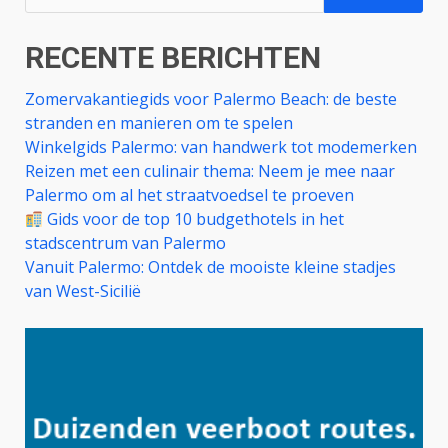
naar:
RECENTE BERICHTEN
Zomervakantiegids voor Palermo Beach: de beste
stranden en manieren om te spelen
Winkelgids Palermo: van handwerk tot modemerken
Reizen met een culinair thema: Neem je mee naar
Palermo om al het straatvoedsel te proeven
Gids voor de top 10 budgethotels in het
stadscentrum van Palermo
Vanuit Palermo: Ontdek de mooiste kleine stadjes
van West-Sicilië