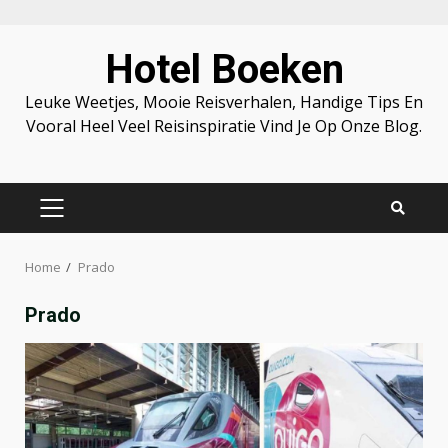
Skip
Hotel Boeken
to
content
Leuke Weetjes, Mooie Reisverhalen, Handige Tips En
Vooral Heel Veel Reisinspiratie Vind Je Op Onze Blog.
PRIMARY
MENU
Home
Prado
Prado