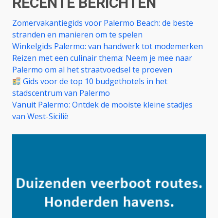
RECENTE BERICHTEN
Zomervakantiegids voor Palermo Beach: de beste
stranden en manieren om te spelen
Winkelgids Palermo: van handwerk tot modemerken
Reizen met een culinair thema: Neem je mee naar
Palermo om al het straatvoedsel te proeven
Gids voor de top 10 budgethotels in het
stadscentrum van Palermo
Vanuit Palermo: Ontdek de mooiste kleine stadjes
van West-Sicilië