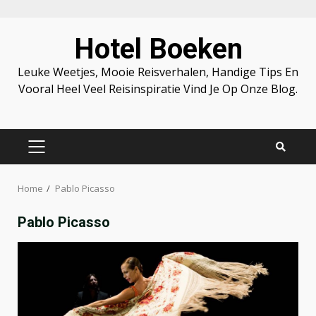
Skip
Hotel Boeken
to
content
Leuke Weetjes, Mooie Reisverhalen, Handige Tips En
Vooral Heel Veel Reisinspiratie Vind Je Op Onze Blog.
PRIMARY
MENU
Home
Pablo Picasso
Pablo Picasso