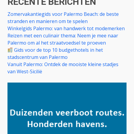
RECENTE BERICHTEN
Zomervakantiegids voor Palermo Beach: de beste
stranden en manieren om te spelen
Winkelgids Palermo: van handwerk tot modemerken
Reizen met een culinair thema: Neem je mee naar
Palermo om al het straatvoedsel te proeven
Gids voor de top 10 budgethotels in het
stadscentrum van Palermo
Vanuit Palermo: Ontdek de mooiste kleine stadjes
van West-Sicilië