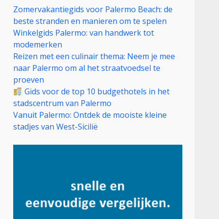
Zomervakantiegids voor Palermo Beach: de
beste stranden en manieren om te spelen
Winkelgids Palermo: van handwerk tot
modemerken
Reizen met een culinair thema: Neem je mee
naar Palermo om al het straatvoedsel te
proeven
Gids voor de top 10 budgethotels in het
stadscentrum van Palermo
Vanuit Palermo: Ontdek de mooiste kleine
stadjes van West-Sicilië