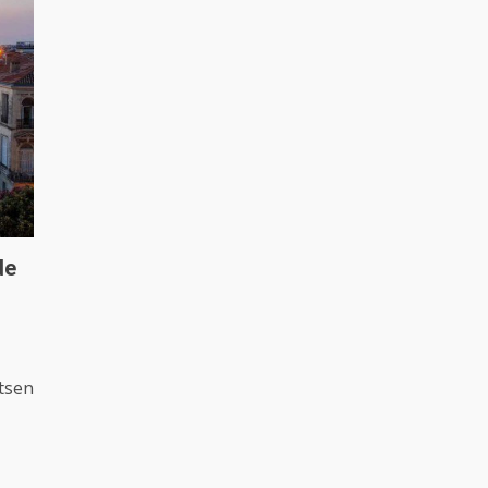
de
atsen