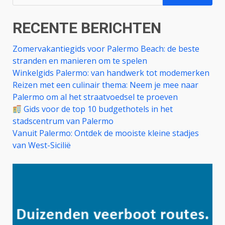
naar:
RECENTE BERICHTEN
Zomervakantiegids voor Palermo Beach: de beste
stranden en manieren om te spelen
Winkelgids Palermo: van handwerk tot modemerken
Reizen met een culinair thema: Neem je mee naar
Palermo om al het straatvoedsel te proeven
Gids voor de top 10 budgethotels in het
stadscentrum van Palermo
Vanuit Palermo: Ontdek de mooiste kleine stadjes
van West-Sicilië