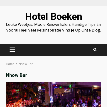
Skip
Hotel Boeken
to
content
Leuke Weetjes, Mooie Reisverhalen, Handige Tips En
Vooral Heel Veel Reisinspiratie Vind Je Op Onze Blog.
PRIMARY
MENU
Home
Nhow Bar
Nhow Bar