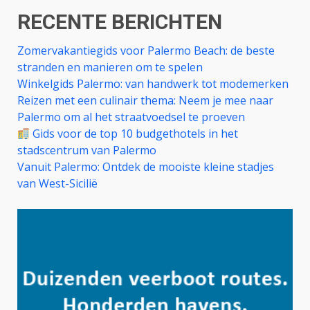
RECENTE BERICHTEN
Zomervakantiegids voor Palermo Beach: de beste
stranden en manieren om te spelen
Winkelgids Palermo: van handwerk tot modemerken
Reizen met een culinair thema: Neem je mee naar
Palermo om al het straatvoedsel te proeven
Gids voor de top 10 budgethotels in het
stadscentrum van Palermo
Vanuit Palermo: Ontdek de mooiste kleine stadjes
van West-Sicilië