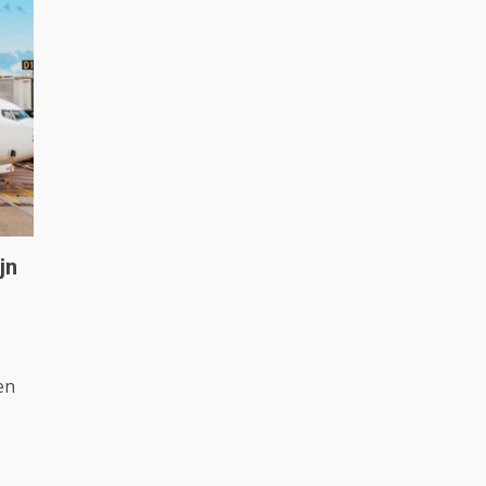
jn
en