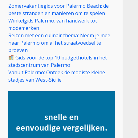
Zomervakantiegids voor Palermo Beach: de
beste stranden en manieren om te spelen
Winkelgids Palermo: van handwerk tot
modemerken
Reizen met een culinair thema: Neem je mee
naar Palermo om al het straatvoedsel te
proeven
Gids voor de top 10 budgethotels in het
stadscentrum van Palermo
Vanuit Palermo: Ontdek de mooiste kleine
stadjes van West-Sicilië