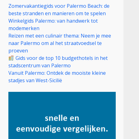
Zomervakantiegids voor Palermo Beach: de
beste stranden en manieren om te spelen
Winkelgids Palermo: van handwerk tot
modemerken
Reizen met een culinair thema: Neem je mee
naar Palermo om al het straatvoedsel te
proeven
Gids voor de top 10 budgethotels in het
stadscentrum van Palermo
Vanuit Palermo: Ontdek de mooiste kleine
stadjes van West-Sicilië