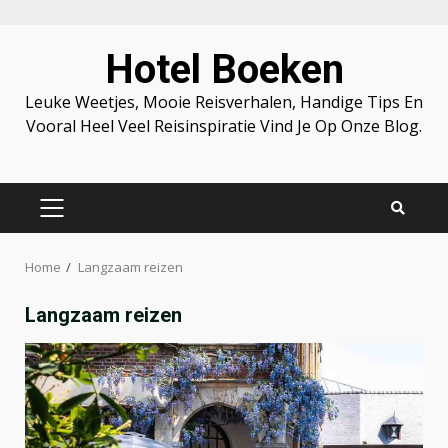
Skip
Hotel Boeken
to
content
Leuke Weetjes, Mooie Reisverhalen, Handige Tips En
Vooral Heel Veel Reisinspiratie Vind Je Op Onze Blog.
PRIMARY
MENU
Home
Langzaam reizen
Langzaam reizen