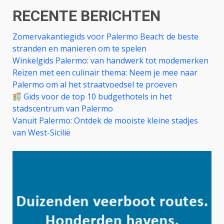
RECENTE BERICHTEN
Zomervakantiegids voor Palermo Beach: de beste
stranden en manieren om te spelen
Winkelgids Palermo: van handwerk tot modemerken
Reizen met een culinair thema: Neem je mee naar
Palermo om al het straatvoedsel te proeven
Gids voor de top 10 budgethotels in het
stadscentrum van Palermo
Vanuit Palermo: Ontdek de mooiste kleine stadjes
van West-Sicilië