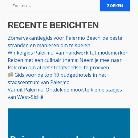
Zoeken
naar:
RECENTE BERICHTEN
Zomervakantiegids voor Palermo Beach: de beste
stranden en manieren om te spelen
Winkelgids Palermo: van handwerk tot modemerken
Reizen met een culinair thema: Neem je mee naar
Palermo om al het straatvoedsel te proeven
Gids voor de top 10 budgethotels in het
stadscentrum van Palermo
Vanuit Palermo: Ontdek de mooiste kleine stadjes
van West-Sicilië