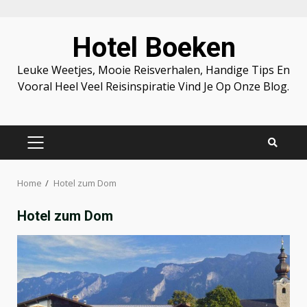
Skip
Hotel Boeken
to
content
Leuke Weetjes, Mooie Reisverhalen, Handige Tips En
Vooral Heel Veel Reisinspiratie Vind Je Op Onze Blog.
PRIMARY
MENU
Home
Hotel zum Dom
Hotel zum Dom