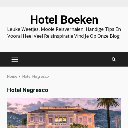
Skip
Hotel Boeken
to
content
Leuke Weetjes, Mooie Reisverhalen, Handige Tips En
Vooral Heel Veel Reisinspiratie Vind Je Op Onze Blog.
PRIMARY
MENU
Home
Hotel Negresco
Hotel Negresco