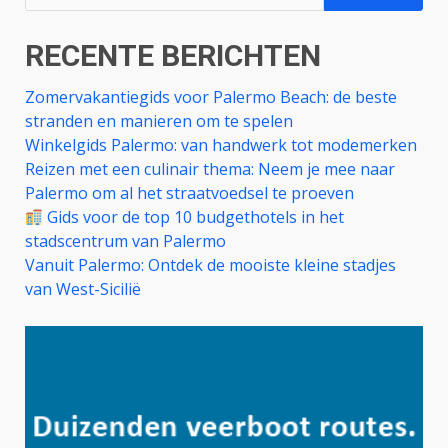
naar:
RECENTE BERICHTEN
Zomervakantiegids voor Palermo Beach: de beste
stranden en manieren om te spelen
Winkelgids Palermo: van handwerk tot modemerken
Reizen met een culinair thema: Neem je mee naar
Palermo om al het straatvoedsel te proeven
Gids voor de top 10 budgethotels in het
stadscentrum van Palermo
Vanuit Palermo: Ontdek de mooiste kleine stadjes
van West-Sicilië