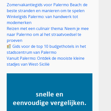
Zomervakantiegids voor Palermo Beach: de
beste stranden en manieren om te spelen
Winkelgids Palermo: van handwerk tot
modemerken
Reizen met een culinair thema: Neem je mee
naar Palermo om al het straatvoedsel te
proeven
Gids voor de top 10 budgethotels in het
stadscentrum van Palermo
Vanuit Palermo: Ontdek de mooiste kleine
stadjes van West-Sicilië