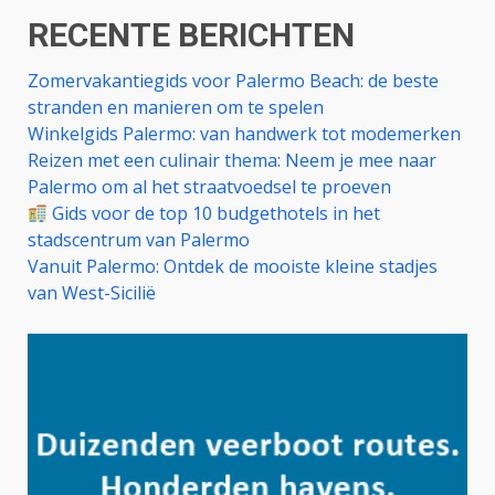
RECENTE BERICHTEN
Zomervakantiegids voor Palermo Beach: de beste
stranden en manieren om te spelen
Winkelgids Palermo: van handwerk tot modemerken
Reizen met een culinair thema: Neem je mee naar
Palermo om al het straatvoedsel te proeven
Gids voor de top 10 budgethotels in het
stadscentrum van Palermo
Vanuit Palermo: Ontdek de mooiste kleine stadjes
van West-Sicilië