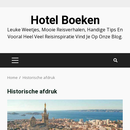
Skip
Hotel Boeken
to
content
Leuke Weetjes, Mooie Reisverhalen, Handige Tips En
Vooral Heel Veel Reisinspiratie Vind Je Op Onze Blog.
PRIMARY
MENU
Home
Historische afdruk
Historische afdruk