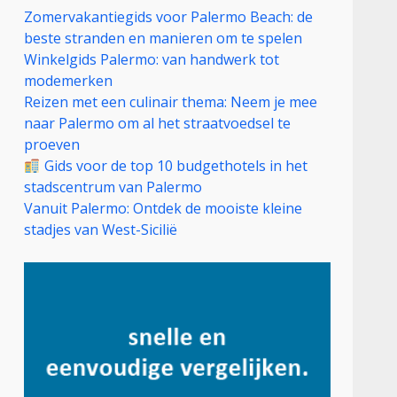
Zomervakantiegids voor Palermo Beach: de
beste stranden en manieren om te spelen
Winkelgids Palermo: van handwerk tot
modemerken
Reizen met een culinair thema: Neem je mee
naar Palermo om al het straatvoedsel te
proeven
Gids voor de top 10 budgethotels in het
stadscentrum van Palermo
Vanuit Palermo: Ontdek de mooiste kleine
stadjes van West-Sicilië