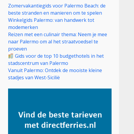
Zomervakantiegids voor Palermo Beach: de
beste stranden en manieren om te spelen
Winkelgids Palermo: van handwerk tot
modemerken
Reizen met een culinair thema: Neem je mee
naar Palermo om al het straatvoedsel te
proeven
Gids voor de top 10 budgethotels in het
stadscentrum van Palermo
Vanuit Palermo: Ontdek de mooiste kleine
stadjes van West-Sicilië