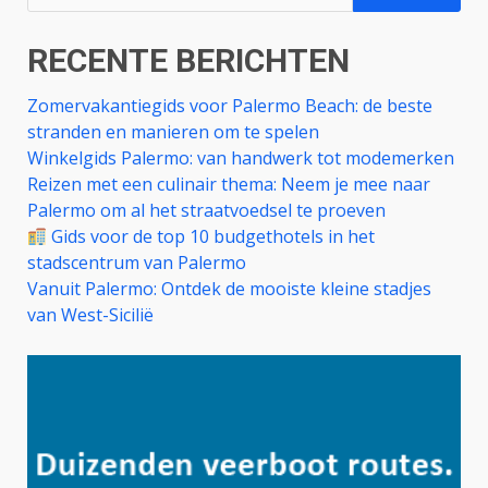
naar:
RECENTE BERICHTEN
Zomervakantiegids voor Palermo Beach: de beste
stranden en manieren om te spelen
Winkelgids Palermo: van handwerk tot modemerken
Reizen met een culinair thema: Neem je mee naar
Palermo om al het straatvoedsel te proeven
Gids voor de top 10 budgethotels in het
stadscentrum van Palermo
Vanuit Palermo: Ontdek de mooiste kleine stadjes
van West-Sicilië