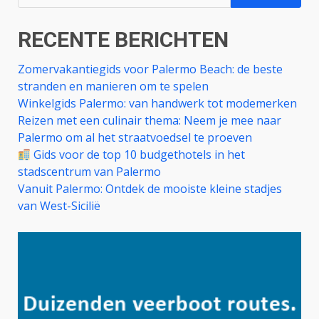
naar:
RECENTE BERICHTEN
Zomervakantiegids voor Palermo Beach: de beste
stranden en manieren om te spelen
Winkelgids Palermo: van handwerk tot modemerken
Reizen met een culinair thema: Neem je mee naar
Palermo om al het straatvoedsel te proeven
Gids voor de top 10 budgethotels in het
stadscentrum van Palermo
Vanuit Palermo: Ontdek de mooiste kleine stadjes
van West-Sicilië