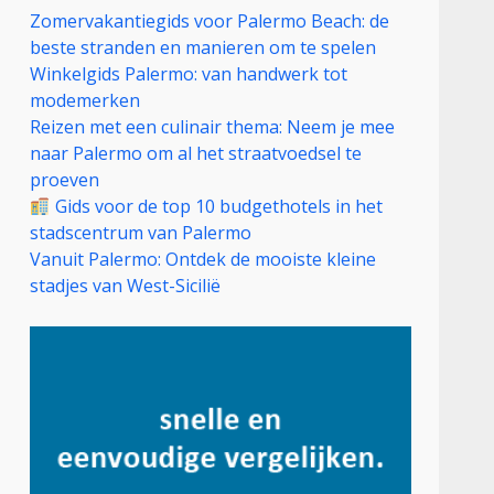
Zomervakantiegids voor Palermo Beach: de
beste stranden en manieren om te spelen
Winkelgids Palermo: van handwerk tot
modemerken
Reizen met een culinair thema: Neem je mee
naar Palermo om al het straatvoedsel te
proeven
Gids voor de top 10 budgethotels in het
stadscentrum van Palermo
Vanuit Palermo: Ontdek de mooiste kleine
stadjes van West-Sicilië