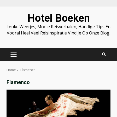
Skip
Hotel Boeken
to
content
Leuke Weetjes, Mooie Reisverhalen, Handige Tips En
Vooral Heel Veel Reisinspiratie Vind Je Op Onze Blog.
PRIMARY
MENU
Home
Flamenco
Flamenco