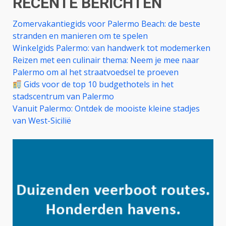
RECENTE BERICHTEN
Zomervakantiegids voor Palermo Beach: de beste
stranden en manieren om te spelen
Winkelgids Palermo: van handwerk tot modemerken
Reizen met een culinair thema: Neem je mee naar
Palermo om al het straatvoedsel te proeven
Gids voor de top 10 budgethotels in het
stadscentrum van Palermo
Vanuit Palermo: Ontdek de mooiste kleine stadjes
van West-Sicilië