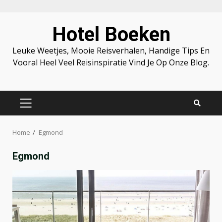
Skip
Hotel Boeken
to
content
Leuke Weetjes, Mooie Reisverhalen, Handige Tips En
Vooral Heel Veel Reisinspiratie Vind Je Op Onze Blog.
PRIMARY
MENU
Home
Egmond
Egmond